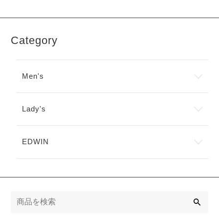
Category
Men's
Lady's
EDWIN
検
索