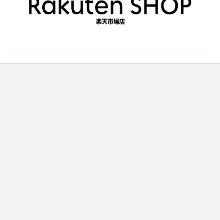
で
き
ま
す