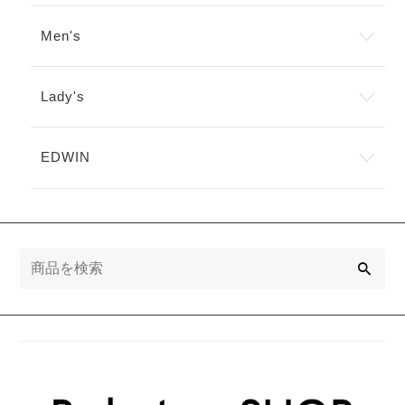
ー
シ
Men's
ョ
ン
が
あ
Lady's
り
ま
す。
EDWIN
オ
プ
シ
ョ
ン
は
検
商
索
品
ペ
ー
ジ
か
ら
選
択