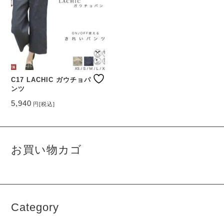
C17 LACHIC ガウチョパ
ンツ
5,940
円
[税込]
こ
の
商
品
お買い物カゴ
に
は
複
数
の
バ
Category
リ
エ