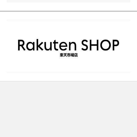
ペ
ー
ー
ジ
ジ
か
か
ら
ら
選
選
択
択
で
で
き
き
ま
ま
す
す