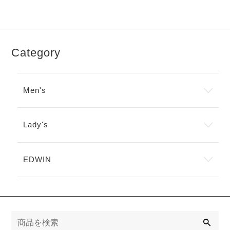
オ
は
複
で
で
オ
プ
複
数
き
き
プ
シ
数
の
ま
ま
シ
ョ
の
バ
す
す
ョ
ン
バ
リ
ン
は
Category
リ
エ
は
商
エ
ー
商
品
ー
シ
品
ペ
シ
ョ
ペ
ー
Men's
ョ
ン
ー
ジ
ン
が
ジ
か
が
あ
か
ら
あ
り
Lady's
ら
選
り
ま
選
択
ま
す。
択
で
す。
オ
で
き
EDWIN
オ
プ
き
ま
プ
シ
ま
す
シ
ョ
す
ョ
ン
ン
は
は
商
検
商
品
索
品
ペ