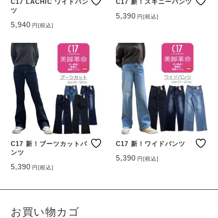
ー
ー
C17 LACHIC ワイドパン
C17 新！スキニーパンツ
ツ
シ
シ
5,390
円
[税込]
ョ
ョ
こ
5,940
円
[税込]
ン
ン
こ
の
が
が
の
商
あ
あ
商
品
り
り
品
に
ま
ま
に
は
す。
す。
は
複
オ
オ
複
数
プ
プ
数
の
シ
シ
の
バ
ョ
ョ
バ
リ
ン
ン
リ
エ
は
は
エ
ー
商
商
ー
C17 新！ブーツカットパ
C17 新！ワイドパンツ
シ
品
品
ンツ
シ
ョ
5,390
ペ
ペ
円
[税込]
ョ
ン
こ
5,390
ー
ー
円
[税込]
ン
が
こ
の
ジ
ジ
が
あ
の
商
か
か
あ
り
商
品
ら
ら
り
ま
品
に
選
選
ま
す。
お買い物カゴ
に
は
択
択
す。