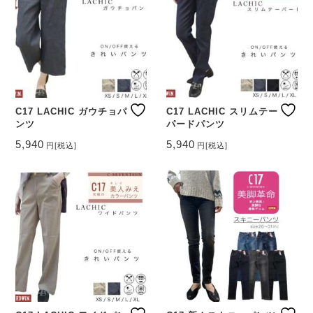
C17 LACHIC ガウチョパ
C17 LACHIC スリムテー
ンツ
パードパンツ
5,940
5,940
円
[税込]
円
[税込]
こ
こ
の
の
商
商
品
品
に
に
は
は
複
複
数
数
の
の
バ
バ
リ
リ
エ
エ