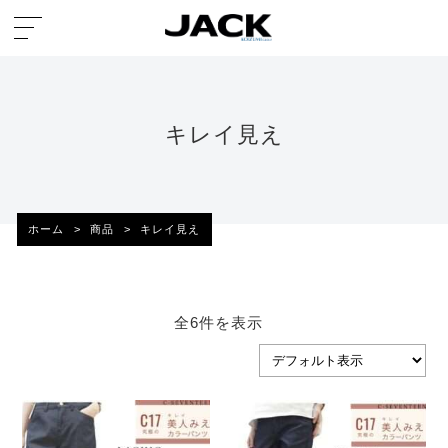
キレイ見え
ホーム
>
商品
>
キレイ見え
全6件を表示