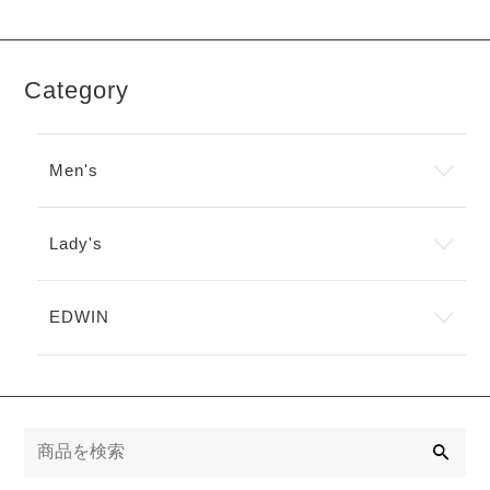
Category
Men's
Lady's
EDWIN
検
索