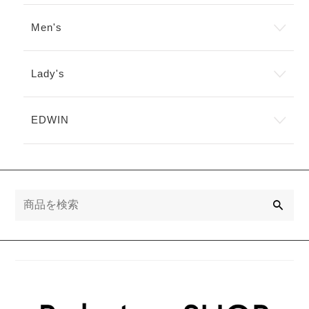
ー
シ
シ
ョ
Men's
ョ
ン
ン
が
が
あ
あ
り
Lady's
り
ま
ま
す。
す。
オ
EDWIN
オ
プ
プ
シ
シ
ョ
ョ
ン
ン
は
は
商
検
商
品
索
品
ペ
ペ
ー
ー
ジ
ジ
か
か
ら
ら
選
選
択
択
で