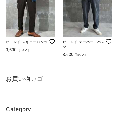
ビヨンド スキニーパンツ
ビヨンド テーパードパン
ツ
3,630
円
[税込]
こ
3,630
円
[税込]
こ
の
の
商
商
品
品
に
お買い物カゴ
に
は
は
複
複
数
数
の
の
バ
バ
リ
Category
リ
エ
エ
ー