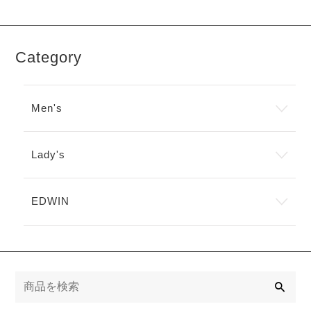
Category
Men's
Lady's
EDWIN
検
索