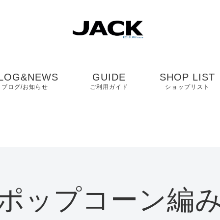
LOG&NEWS
GUIDE
SHOP LIST
ブログ/お知らせ
ご利用ガイド
ショップリスト
ブログ
よくある質問
中国・四国・九
ニュース
お客様の声
近畿
コンタクト
関東・中部
ポップコーン編
プライバシーポリシ
ー