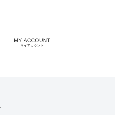
MY ACCOUNT
マイアカウント
州
山口県店舗
お気に入り
兵庫県店舗
愛知県店舗
大阪府店舗
み
静岡県店舗
滋賀県店舗