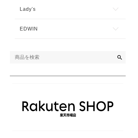
Lady's
EDWIN
検
索