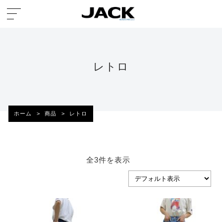
レトロ
ホーム
>
商品
>
レトロ
全3件を表示