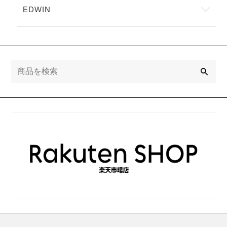
で
き
EDWIN
オ
き
ま
プ
ま
す
シ
す
ョ
ン
は
検
商
索
品
ペ
ー
ジ
か
ら
選
択
で
き
ま
す