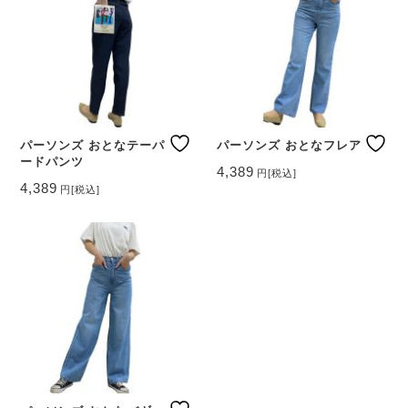
パーソンズ おとなテーパ
パーソンズ おとなフレア
ードパンツ
4,389
円
[税込]
こ
4,389
円
[税込]
こ
の
の
商
商
品
品
に
に
は
は
複
複
数
数
の
の
バ
バ
リ
リ
エ
エ
ー