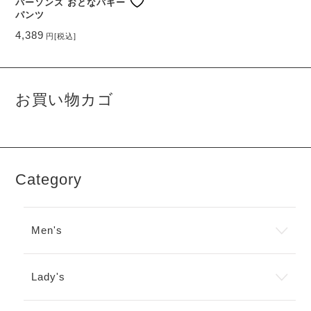
ー
パーソンズ おとなバギー
シ
パンツ
シ
ョ
ョ
ン
4,389
円
[税込]
ン
が
こ
が
あ
の
あ
り
商
り
ま
品
ま
す。
お買い物カゴ
に
す。
オ
は
オ
プ
複
プ
シ
数
シ
ョ
の
ョ
ン
バ
ン
は
Category
リ
は
商
エ
商
品
ー
品
ペ
シ
ペ
ー
Men's
ョ
ー
ジ
ン
ジ
か
が
か
ら
あ
Lady's
ら
選
り
選
択
ま
択
で
す。