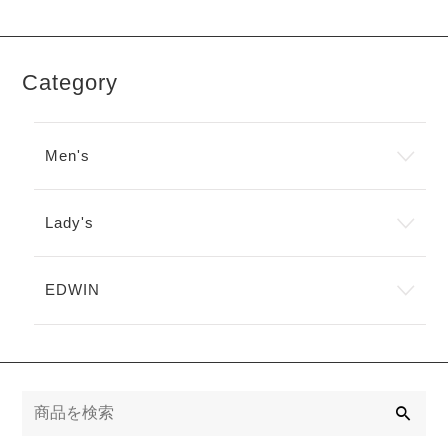
Category
Men's
Lady's
EDWIN
検
索