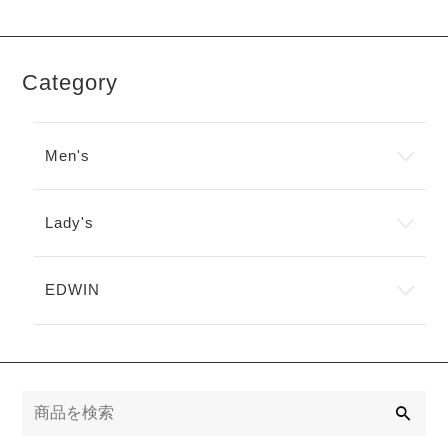
Category
Men's
Lady's
EDWIN
検
索