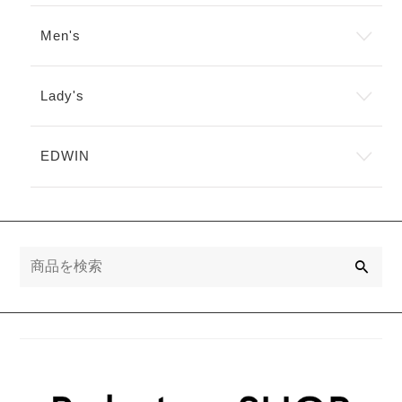
ー
シ
シ
ョ
Men's
ョ
ン
ン
が
が
あ
あ
Lady's
り
り
ま
ま
す。
す。
オ
EDWIN
オ
プ
プ
シ
シ
ョ
ョ
ン
ン
は
は
商
検
商
索
品
品
ペ
ペ
ー
ー
ジ
ジ
か
か
ら
ら
選
選
択
択