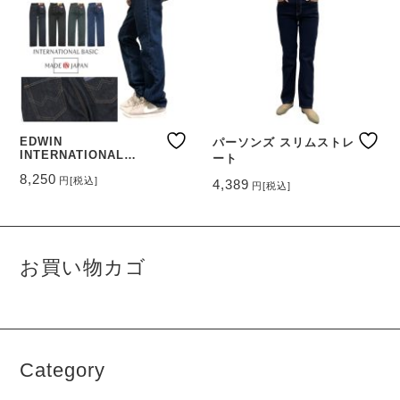
EDWIN
パーソンズ スリムストレ
INTERNATIONAL
ート
BASIC 403 レギュラー
8,250
円
[税込]
4,389
ストレート
円
[税込]
こ
こ
の
の
商
商
品
品
に
お買い物カゴ
に
は
は
複
複
数
数
の
の
バ
バ
リ
Category
リ
エ
エ
ー