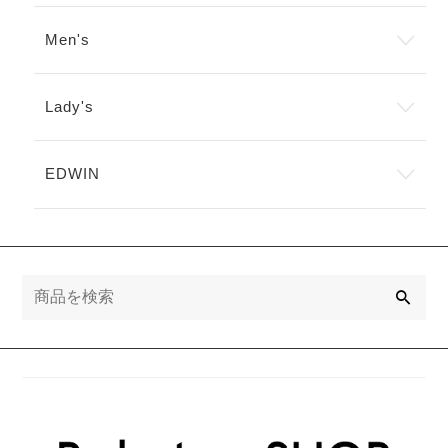
ー
シ
Men's
ョ
ン
が
あ
Lady's
り
ま
す。
EDWIN
オ
プ
シ
ョ
ン
は
検
商
索
品
ペ
ー
ジ
か
ら
選
択