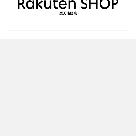
で
き
ま
す