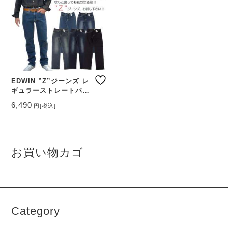
EDWIN ”Z”ジーンズ レ
ギュラーストレートパン
ツ
6,490
円
[税込]
こ
の
商
品
お買い物カゴ
に
は
複
数
の
バ
Category
リ
エ