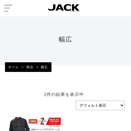
幅広
ホーム
>
商品
>
幅広
1件の結果を表示中