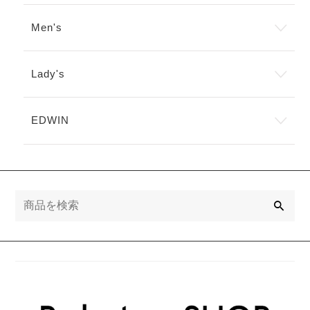
ー
ー
シ
シ
Men's
ョ
ョ
ン
ン
が
が
あ
あ
Lady's
り
り
ま
ま
す。
す。
EDWIN
オ
オ
プ
プ
シ
シ
ョ
ョ
ン
ン
は
は
検
商
商
索
品
品
ペ
ペ
ー
ー
ジ
ジ
か
か
ら
ら
選
選
択
択