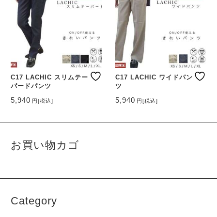
C17 LACHIC スリムテー
C17 LACHIC ワイドパン
パードパンツ
ツ
5,940
5,940
円
[税込]
円
[税込]
こ
こ
の
の
商
商
品
品
お買い物カゴ
に
に
は
は
複
複
数
数
の
の
バ
バ
Category
リ
リ
エ
エ