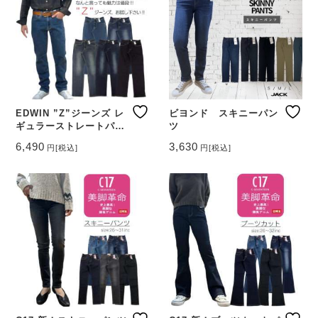
EDWIN ”Z”ジーンズ レ
ビヨンド スキニーパン
ギュラーストレートパン
ツ
ツ
6,490
3,630
円
[税込]
円
[税込]
こ
こ
の
の
商
商
品
品
に
に
は
は
複
複
数
数
の
の
バ
バ
リ
リ
エ
エ