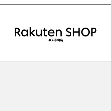
ー
ジ
か
ら
選
択
で
き
ま
す