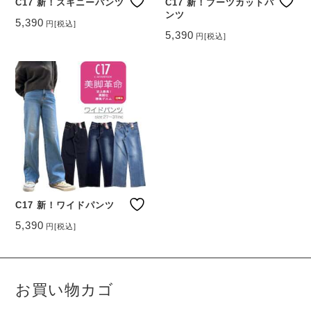
ー
ー
C17 新！スキニーパンツ
C17 新！ブーツカットパ
ンツ
シ
シ
5,390
円
[税込]
ョ
ョ
こ
5,390
円
[税込]
ン
ン
こ
の
が
が
の
商
あ
あ
商
品
り
り
品
に
ま
ま
に
は
す。
す。
は
複
オ
オ
複
数
プ
プ
数
の
シ
シ
の
バ
ョ
ョ
バ
リ
ン
ン
リ
エ
は
は
エ
ー
商
商
ー
C17 新！ワイドパンツ
シ
品
品
シ
ョ
5,390
ペ
ペ
円
[税込]
ョ
ン
こ
ー
ー
ン
が
の
ジ
ジ
が
あ
商
か
か
あ
り
品
ら
ら
り
ま
お買い物カゴ
に
選
選
ま
す。
は
択
択
す。