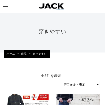
穿きやすい
ホーム
>
商品
>
穿きやすい
全5件を表示