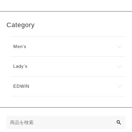
オ
複
で
で
オ
プ
数
き
き
プ
シ
の
ま
ま
シ
ョ
バ
す
す
ョ
ン
Category
リ
ン
は
エ
は
商
ー
商
品
シ
品
ペ
Men's
ョ
ペ
ー
ン
ー
ジ
が
ジ
か
あ
Lady's
か
ら
り
ら
選
ま
選
択
す。
択
で
EDWIN
オ
で
き
プ
き
ま
シ
ま
す
ョ
す
ン
は
検
商
索
品
ペ