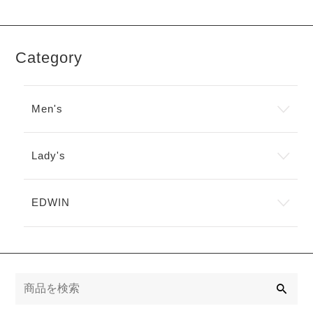
Category
Men's
Lady's
EDWIN
検
索