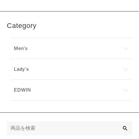
Category
Men's
Lady's
EDWIN
検
索