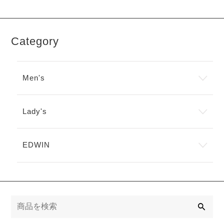
Category
Men's
Lady's
EDWIN
検
索