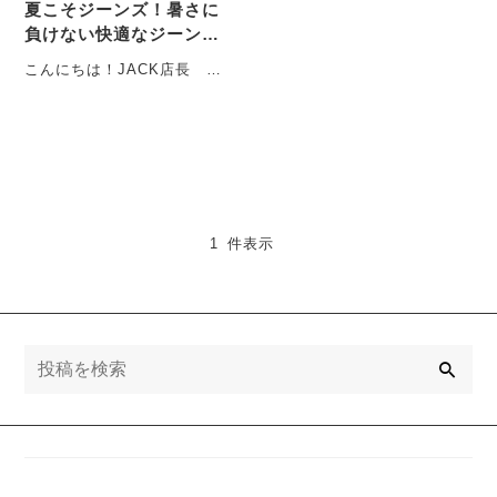
夏こそジーンズ！暑さに
負けない快適なジーンズ
コーデ！
こんにちは！JACK店長 い
とうです！ 6月に入り、じ
めじめと暑くなってきまし
たね。皆さんは・・・
1 件表示
検
索