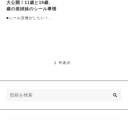
大公開！11歳と19歳、
歳の差姉妹のシール事情
■シール交換がしたい！
「ママー！！○○公園まで行
く道教えて！！！」 春休み
を・・・
1 件表示
検
索