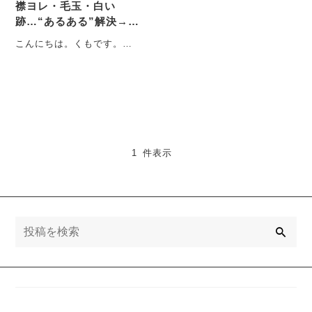
襟ヨレ・毛玉・白い
跡…“あるある”解決→後
半は推しニット♪
こんにちは。くもです。
「服はあるのに、今日はな
んだか決まらない…」って
ときありませんか？そ
れ、“ち・・・
1 件表示
検
索