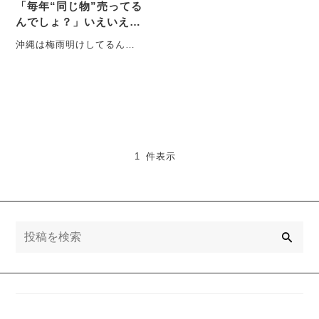
「毎年“同じ物”売ってる
んでしょ？」いえいえ！
アップデートしてるので
沖縄は梅雨明けしてるんで
聞いてください♪♪
すって！ こんにちは！ 雨降
りは結構好き♪田舎の店舗
ブ・・・
1 件表示
検
索