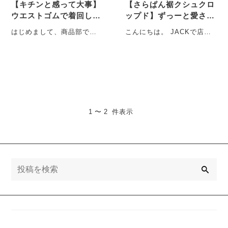
【キチンと感って大事】
【さらぱん裾クシュクロ
ウエストゴムで着回しで
ップド】ずっーと愛され
きるというコスパ最高な
売れ続けてる理由と
はじめまして、商品部でひ
こんにちは。 JACKで店長
ボトム発見！！
は・・・
っそり頑張ってる米倉で
している 伊藤です。 今
す。 服に関しては仕事もプ
回、数あるJACK・・・
ライベートも・・・
1 〜 2 件表示
検
索