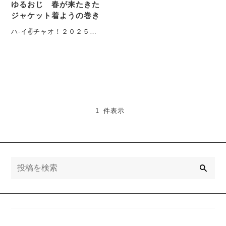
ゆるおじ 春が来たきた
ジャケット着ようの巻き
ハ-イ✌チャオ！２０２５年
も始まりましたね！今年も
よろしくお願いします。 っ
て3月だから遅い・・・
1 件表示
検
索