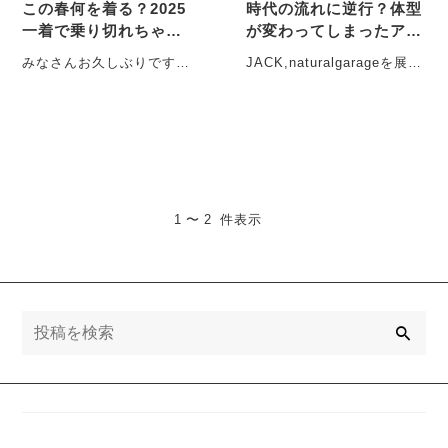
この春何を着る？2025
時代の流れに逆行？体型
一着で乗り切れちゃ
が変わってしまったアナ
う！？！？
タにオススメしたいパン
みなさんお久しぶりです、
JACK,naturalgarageを展開
ツピタピタなシルエット
H.Kです！ 2024年あっとい
する株式会社コスギ ジャ
で着こなし…
う間に終わってしまいまし
ックカンパニーの本部長
たね、 ・・・
を・・・
1 〜 2 件表示
検
索