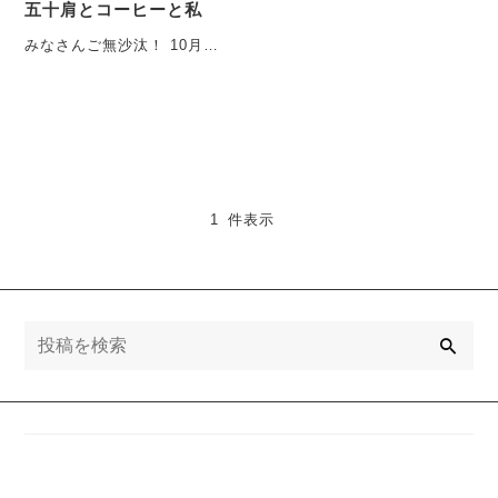
五十肩とコーヒーと私
みなさんご無沙汰！ 10月11
月と毎週のごとく 商品出し
に追われている 市民ラ
ン・・・
1 件表示
検
索