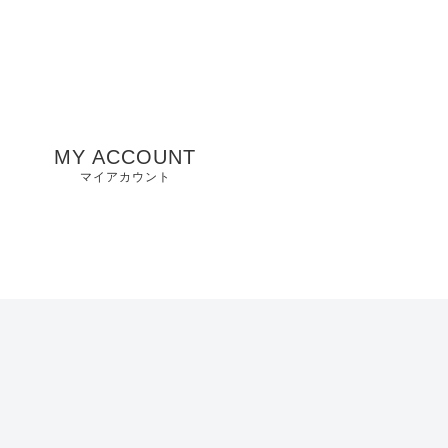
MY ACCOUNT
マイアカウント
州
山口県店舗
お気に入り
兵庫県店舗
愛知県店舗
大阪府店舗
静岡県店舗
滋賀県店舗