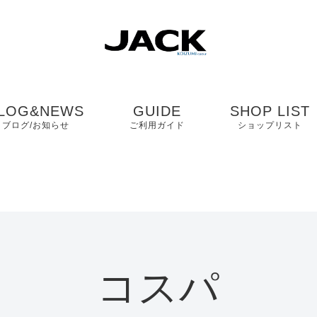
LOG&NEWS
GUIDE
SHOP LIST
ブログ/お知らせ
ご利用ガイド
ショップリスト
ブログ
よくある質問
中国・四国・九
ニュース
お客様の声
近畿
コンタクト
関東・中部
コスパ
プライバシーポリシ
ー