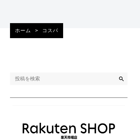
ホーム
>
コスパ
検
索