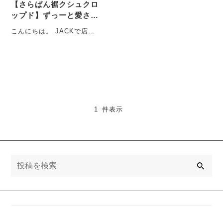
【さらぱん裾クシュクロ
ップド】ずっーと愛され
売れ続けてる理由と
こんにちは。 JACKで店長
は・・・
している 伊藤です。 今
回、数あるJACK・・・
1 件表示
検
索