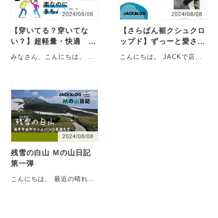
2024/08/08
2024/08/08
【穿いてる？穿いてな
【さらぱん裾クシュクロ
い？】超軽量・快適 サ
ップド】ずっーと愛され
ラットパンツ！！！
売れ続けてる理由と
みなさん、こんにちは。 初
こんにちは。 JACKで店長
は・・・
めて書かせていただきま
している 伊藤です。 今
す。D.Yといいます。よろし
回、数あるJACK・・・
くお願いします。・・・
2024/08/08
残雪の白山 Ｍの山日記
第一弾
こんにちは。 最近の晴れた
休日は、ほぼ山で過ごした
い山にとりつかれた店長山
ジャンキー・・・