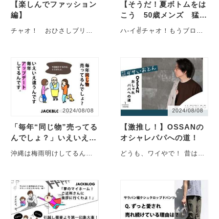
【楽しんでファッション
【そうだ！夏ボトムをは
編】
こう 50歳メンズ 猛暑
の着こなし編】
チャオ！ おひさしブリー
ハ-イ✌チャオ！もうブログ
フ！ 時間がたつのも早い
でおなじみのツッチーで
もので 前回アップの昨年
す。 今年の夏｢も｣暑い
末から 半年以上た・・・
｢も｣ ね ｢も｣・・・
2024/08/08
2024/08/08
「毎年“同じ物”売ってる
【激推し！】OSSANの
んでしょ？」いえいえ！
オシャレパパへの道！
アップデートしてるので
沖縄は梅雨明けしてるんで
どうも、ワイやで！ 昔はミ
聞いてください♪♪
すって！ こんにちは！ 雨降
ュージシャンを本気で目指
りは結構好き♪田舎の店舗
していた2児のパパいっちゃ
ブ・・・
んです！ ・・・