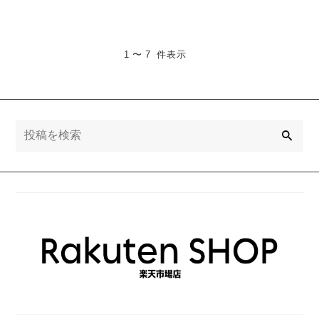
1 〜 7 件表示
検
索