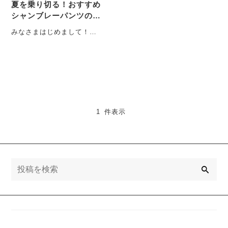
夏を乗り切る！おすすめ
シャンブレーパンツのご
紹介＊
みなさまはじめまして！
JACK商品部のオケタニで
す。 普段はバイヤーとして
レディーストップス・・・
1 件表示
検
索