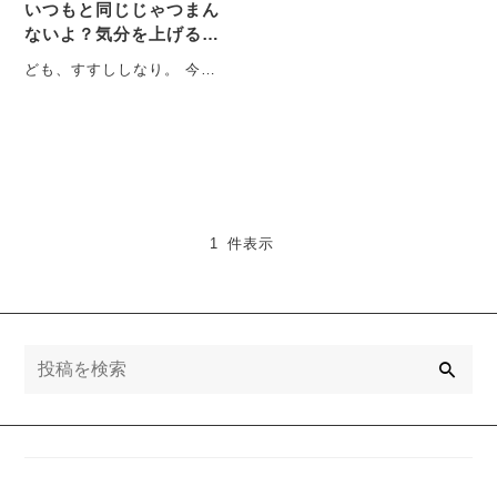
いつもと同じじゃつまん
ないよ？気分を上げるき
っかけなんてちょっとし
ども、すすししなり。 今は
たこと。
関西地区に在住なんやけど
本当にこの夏は暑かった。
・・・
1 件表示
検
索