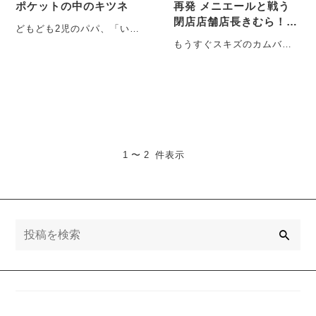
ポケットの中のキツネ
再発 メニエールと戦う
閉店店舗店長きむら！オ
どもども2児のパパ、「いっ
ンライン診療に挑戦の巻
ちゃん」ス。 2児言うても
もうすぐスキズのカムバで
上の子は来年高校受験なん
すが 本国カムバは比較的私
やけどな。 ・・・
のメンタルが落ち着いてい
るので、 き・・・
1 〜 2 件表示
検
索