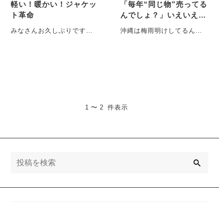
軽い！暖かい！ジャケッ
「毎年“同じ物”売ってる
ト革命
んでしょ？」いえいえ！
アップデートしてるので
みなさんお久しぶりです、
沖縄は梅雨明けしてるんで
聞いてください♪♪
H.Kです！ ブログ第3弾はバ
すって！ こんにちは！ 雨降
イクで事故にあって、お休
りは結構好き♪田舎の店舗
みさせ・・・
ブ・・・
1 〜 2 件表示
検
索