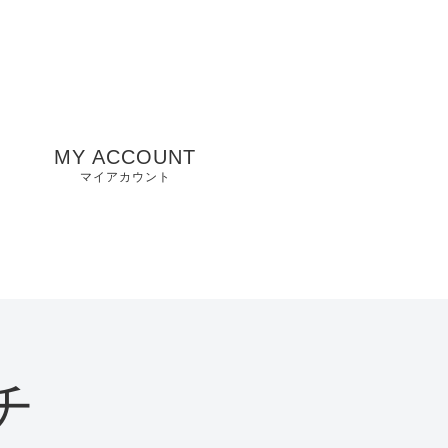
MY ACCOUNT
マイアカウント
州
山口県店舗
お気に入り
兵庫県店舗
愛知県店舗
大阪府店舗
チ
静岡県店舗
滋賀県店舗