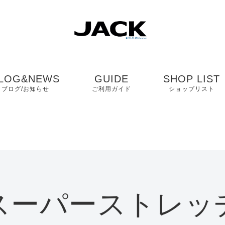
LOG&NEWS
GUIDE
SHOP LIST
ブログ/お知らせ
ご利用ガイド
ショップリスト
ブログ
よくある質問
中国・四国・九
ニュース
お客様の声
近畿
コンタクト
関東・中部
スーパーストレッ
プライバシーポリシ
ー