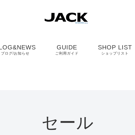
LOG&NEWS
GUIDE
SHOP LIST
ブログ/お知らせ
ご利用ガイド
ショップリスト
ブログ
よくある質問
中国・四国・九
ニュース
お客様の声
近畿
コンタクト
関東・中部
セール
プライバシーポリシ
ー