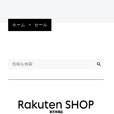
ホーム
>
セール
検
索