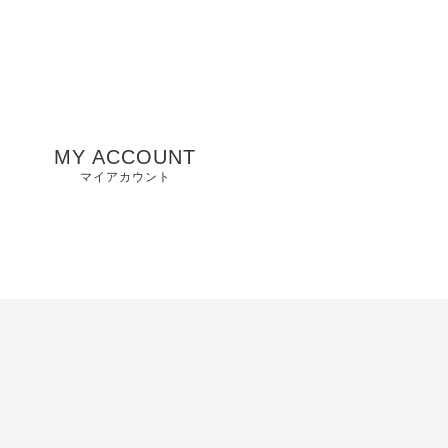
MY ACCOUNT
マイアカウント
州
山口県店舗
お気に入り
兵庫県店舗
愛知県店舗
大阪府店舗
静岡県店舗
滋賀県店舗