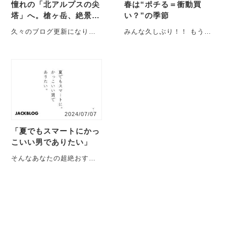
憧れの「北アルプスの尖
春は“ポチる＝衝動買
塔」へ。槍ヶ岳、絶景と
い？”の季節
感動の2日間
久々のブログ更新になりま
みんな久しぶり！！ もう春
す。 いつもJACK＆natural
やけどブログ内で言ってな
garageをご利用いただき
かったから言うわｗ あけま
あ・・・
しておめで・・・
2024/07/07
「夏でもスマートにかっ
こいい男でありたい」
そんなあなたの超絶おすす
めボトムの紹介です。 夏だ
からってＴシャツに短パン
そ・・・