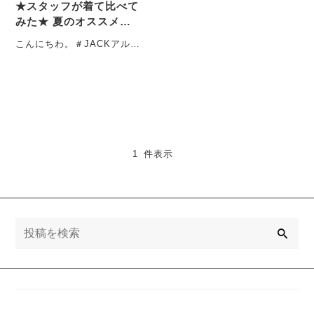
★スタッフが着て比べて
みた★ 夏のオススメさ
らさら・らくらくパンツ
こんにちわ。＃JACKアルプ
ラザ・アミ店勤務のうちだ
です。 いよいよ本格的に暑
くなっ・・・
1 件表示
検
索