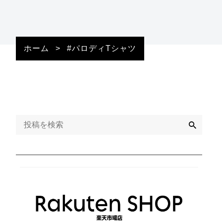
ホーム
>
#パロディTシャツ
検
索