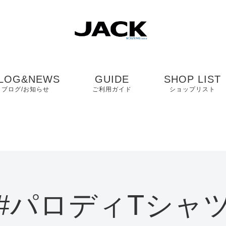
LOG&NEWS
GUIDE
SHOP LIST
ブログ/お知らせ
ご利用ガイド
ショップリスト
ブログ
よくある質問
中国・四国・九
ニュース
お客様の声
近畿
コンタクト
関東・中部
#パロディTシャ
プライバシーポリシ
ー