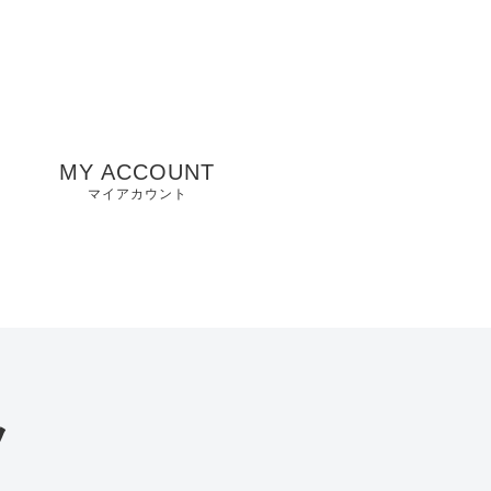
MY ACCOUNT
マイアカウント
州
山口県店舗
お気に入り
兵庫県店舗
愛知県店舗
大阪府店舗
ツ
静岡県店舗
滋賀県店舗