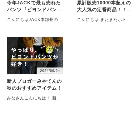
今年JACKで最も売れた
累計販売10000本超えの
パンツ『ビヨンドパン
大人気の定番商品！！ビ
ツ』
ヨンドパンツとは？
こんにちはJACK本部長の大
こんにちは またまたボトム
柳です。 ４回目のブログ投
のことについて、懲りずに
稿になります。 ・・・
語る中島です 9月、10月
と・・・
2024/09/24
新人ブロガーみやてんの
秋のおすすめアイテム！
みなさんこんにちは！ 新人
ブロガーみやてんです！ 今
回もわたくし新人ブロガー
み・・・