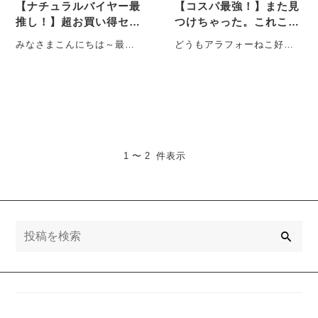
【ナチュラルバイヤー最
【コスパ最強！】また見
推し！】超お買い得セッ
つけちゃった。これこ
トアイテム＊
れ、まるでネコの〇〇!!
みなさまこんにちは～最近
どうもアラフォーねこ好き
のおやすみはもっぱらバレ
店長の白猫主です。 ちなみ
ーボールの試合を観に行っ
に社内でわたくしが大のネ
てますオケタニです！
コ好きなのは知られ・・・
・・・
1 〜 2 件表示
検
索