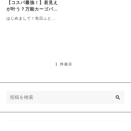
【コスパ最強！】若見え
が叶う？万能カーゴパン
ツ発見!!
はじめまして！先日ふと気
が付いたら、アラフォーに
なっていた白猫主です。ど
うも。 ・・・
1 件表示
検
索