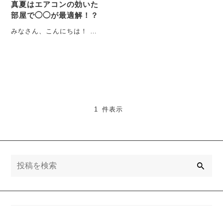
真夏はエアコンの効いた
部屋で◯◯が最適解！？
みなさん、こんにちは！ 2
児パパ会社員すすししで
す。 これを書いている現
在、真夏のど真・・・
1 件表示
検
索