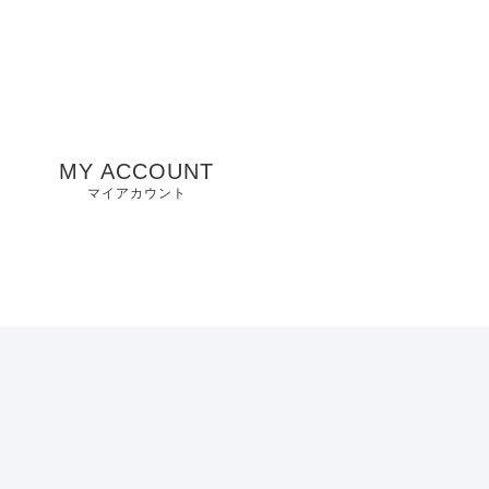
MY ACCOUNT
マイアカウント
州
山口県店舗
お気に入り
兵庫県店舗
愛知県店舗
大阪府店舗
静岡県店舗
滋賀県店舗