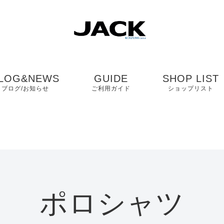
LOG&NEWS
GUIDE
SHOP LIST
ブログ/お知らせ
ご利用ガイド
ショップリスト
ブログ
よくある質問
中国・四国・九
ニュース
お客様の声
近畿
コンタクト
関東・中部
ポロシャツ
プライバシーポリシ
ー