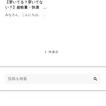
【穿いてる？穿いてな
い？】超軽量・快適 サ
ラットパンツ！！！
みなさん、こんにちは。 初
めて書かせていただきま
す。D.Yといいます。よろし
くお願いします。・・・
1 件表示
検
索