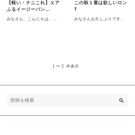
【軽い・ナニこれ】エア
この秋１着は欲しいロン
ふるイージーパン
T
ツ！！！
みなさん、こんにちは。こ
みなさんお久しぶりです、
んばんは。 あるいは、おは
H.Kです！ 今回も皆様のお
ようございます！！ 久々に
役にたてるような情報を発
書かせてい・・・
信していきたいと・・・
1 〜 2 件表示
検
索