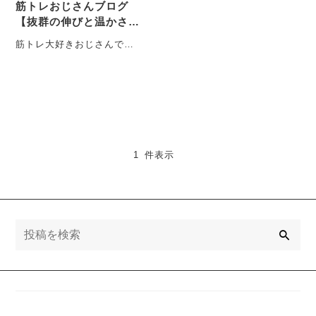
筋トレおじさんブログ
【抜群の伸びと温かさ】
ビヨンドウォームパン
筋トレ大好きおじさんで
ツ！
す！ 11月に入り、やっと気
温も下がってきて冬が近づ
いてきていますね！・・・
1 件表示
検
索