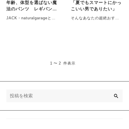
年齢、体型を選ばない魔
「夏でもスマートにかっ
法のパンツ レギパン
こいい男でありたい」
（エアリーレギンス）
JACK・naturalgarageと
そんなあなたの超絶おすす
は？ 初めましてJACK と
めボトムの紹介です。 夏だ
naturalgarage・・・
からってＴシャツに短パン
そ・・・
1 〜 2 件表示
検
索