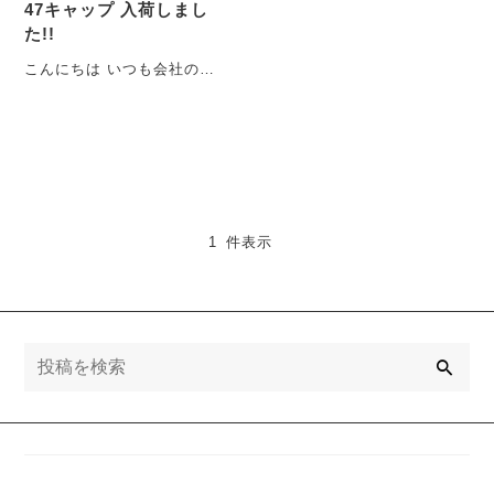
47キャップ 入荷しまし
た!!
こんにちは いつも会社のPB
ボトムの事しかブログでコ
メントしない中島です！ 5
月になっ・・・
1 件表示
検
索