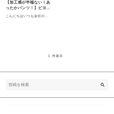
【加工感が半端ない！あ
ったかパンツ！】ビヨン
ドウォーム！！
こんにちはいつも会社のオ
リジナルボトムについて語
っている中島です だいぶ寒
くなって来てきまし・・・
1 件表示
検
索