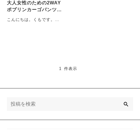
大人女性のための2WAY
ポプリンカーゴパンツの
魅力
こんにちは。くもです。カ
ーゴパンツ定番化してきま
したね♪アウトドアブームも
あり、定着してきた感が
あ・・・
1 件表示
検
索