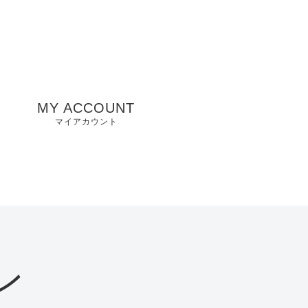
MY ACCOUNT
マイアカウント
州
山口県店舗
お気に入り
兵庫県店舗
愛知県店舗
大阪府店舗
ン
静岡県店舗
滋賀県店舗