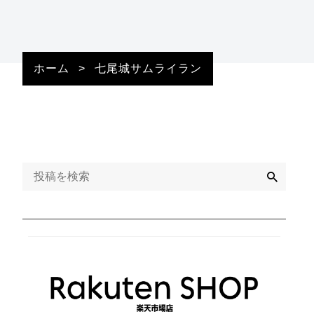
ホーム
>
七尾城サムライラン
検
索