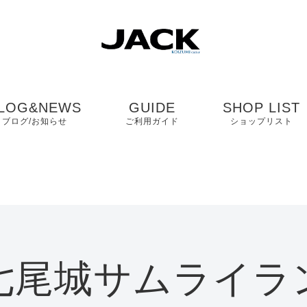
LOG&NEWS
GUIDE
SHOP LIST
ブログ/お知らせ
ご利用ガイド
ショップリスト
ブログ
よくある質問
中国・四国・九
ニュース
お客様の声
近畿
コンタクト
関東・中部
七尾城サムライラ
プライバシーポリシ
ー